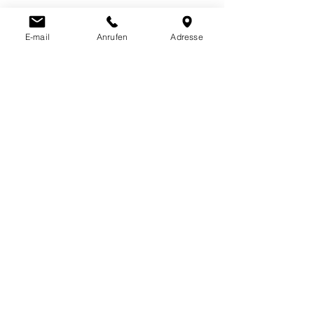
E-mail
Anrufen
Adresse
Wir gratulieren allen Gewinnerinnen 
noch einmal herzlichst. 
DIETER BONNSTÄDTER
Alle ansehen
Aktuelle Beiträge