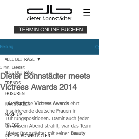
TERMIN ONLINE BUCHEN
Beitrag
ALLE BEITRÄGE
1 Min. Lesezeit
ALLE BEITRÄGE
Dieter Bonnstädter meets
TRENDS
Victress Awards 2014
FRISUREN
Die jährliche 
Victress Awards
 ehrt 
HAARFARBEN
inspirierende deutsche Frauen in 
MAKE UP
Führungspositionen. Damit auch jeder 
PFLEGE
an diesem Abend strahlt, war das Team 
Dieter Bonnstädter mit seiner 
Beauty 
DIETER BONNSTÄDTER