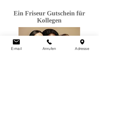
Ein Friseur Gutschein für
Kollegen
E-mail
Anrufen
Adresse
Auf der Suche nach einem
besonderen Präsent für Ihr Team
oder Kollegen:in? Statt Standard-
Geschenken setzen Sie mit einem
Friseur Gutschein auf Wertschätzung
mit Stil. Ideal als Dankeschön für das
Engagement Ihrer Mitarbeiter:innen
oder Kollegen:innen – einfach,
hochwertig und persönlich.