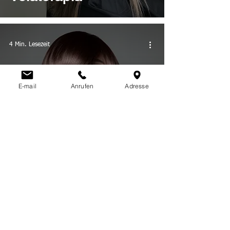
4 Min. Lesezeit
E-mail
Anrufen
Adresse
Glass Hair: Der
perfekte spiegelglatte
Look
3 Min. Lesezeit