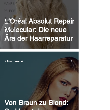
MAKE UP
PFLEGE
DIETER
L'Oréal Absolut Repair
BONNSTÄDTER
Molecular: Die neue
MÄNNER
Ära der Haarreparatur
5 Min. Lesezeit
Von Braun zu Blond: