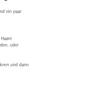
nd ein paar 
e Haare 
rden. oder 
ocknen und dann 