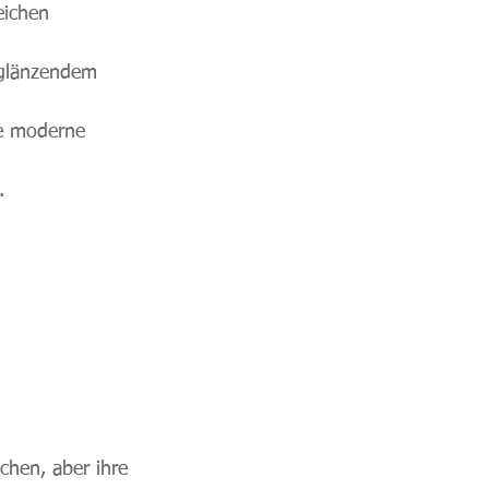
eichen 
 glänzendem 
ne moderne 
.
chen, aber ihre 