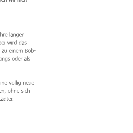
en wir hier!
ihre langen 
ei wird das 
re zu einem Bob-
ings oder als 
ine völlig neue 
en, ohne sich 
ädter.