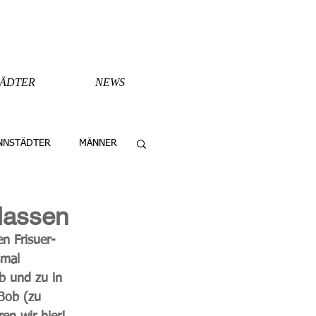
TÄDTER
NEWS
NNSTÄDTER
MÄNNER
lassen
n Frisuer-
smal 
b und zu in 
Bob
 (zu 