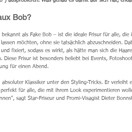
b") ausprobieren. Was genau es damit auf sich hat, erklär
Faux Bob?
ekannt als Fake Bob – ist die ideale Frisur für alle, die 
lassen möchten, ohne sie tatsächlich abzuschneiden. Dab
 und fixiert, sodass es wirkt, als hätte man sich die Haa
. Diese Frisur ist besonders beliebt bei Events, Fotoshoot
ung für einen Abend.
 absoluter Klassiker unter den Styling-Tricks. Er verleiht e
perfekt für alle, die mit ihrem Look experimentieren woll
nnen", sagt Star-Friseur und Promi-Visagist Dieter Bonnst