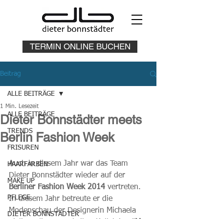
TERMIN ONLINE BUCHEN
Beitrag
ALLE BEITRÄGE
1 Min. Lesezeit
ALLE BEITRÄGE
Dieter Bonnstädter meets
TRENDS
Berlin Fashion Week
FRISUREN
Auch in diesem Jahr war das Team 
HAARFARBEN
Dieter Bonnstädter wieder auf der 
MAKE UP
Berliner Fashion Week 2014
 vertreten. 
PFLEGE
In diesem Jahr betreute er die 
Modenschau der Designerin Michaela 
DIETER BONNSTÄDTER