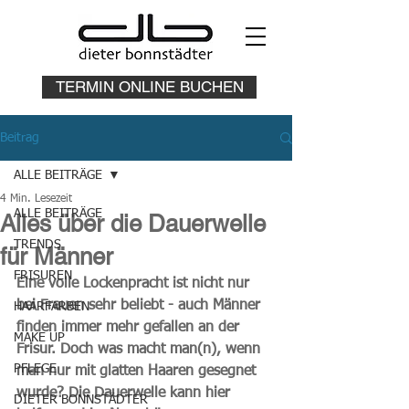
TERMIN ONLINE BUCHEN
Beitrag
ALLE BEITRÄGE
4 Min. Lesezeit
ALLE BEITRÄGE
Alles über die Dauerwelle
TRENDS
für Männer
FRISUREN
Eine volle Lockenpracht ist nicht nur 
bei Frauen sehr beliebt - auch Männer 
HAARFARBEN
finden immer mehr gefallen an der 
MAKE UP
Frisur. Doch was macht man(n), wenn 
PFLEGE
man nur mit glatten Haaren gesegnet 
wurde? Die Dauerwelle kann hier 
DIETER BONNSTÄDTER