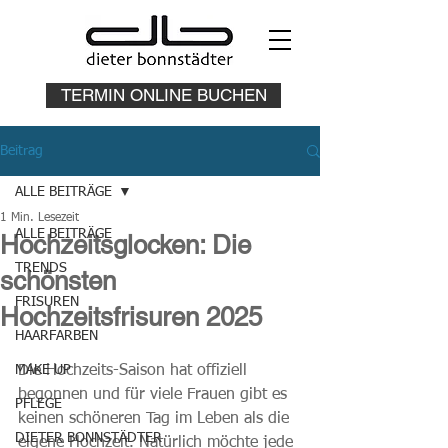
TERMIN ONLINE BUCHEN
Beitrag
ALLE BEITRÄGE
1 Min. Lesezeit
ALLE BEITRÄGE
Hochzeitsglocken: Die
TRENDS
schönsten
FRISUREN
Hochzeitsfrisuren 2025
HAARFARBEN
MAKE UP
Die Hochzeits-Saison hat offiziell 
begonnen und für viele Frauen gibt es 
PFLEGE
keinen schöneren Tag im Leben als die 
DIETER BONNSTÄDTER
eigene Hochzeit. Natürlich möchte jede 