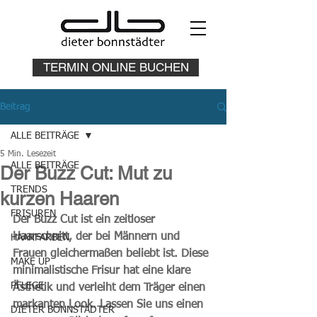
TERMIN ONLINE BUCHEN
Beitrag
ALLE BEITRÄGE
5 Min. Lesezeit
ALLE BEITRÄGE
Der Buzz Cut: Mut zu
TRENDS
kurzen Haaren
FRISUREN
Der Buzz Cut ist ein zeitloser 
Haarschnitt, der bei Männern und 
HAARFARBEN
Frauen gleichermaßen beliebt ist. Diese 
MAKE UP
minimalistische Frisur hat eine klare 
PFLEGE
Ästhetik und verleiht dem Träger einen 
markanten Look. Lassen Sie uns einen 
DIETER BONNSTÄDTER