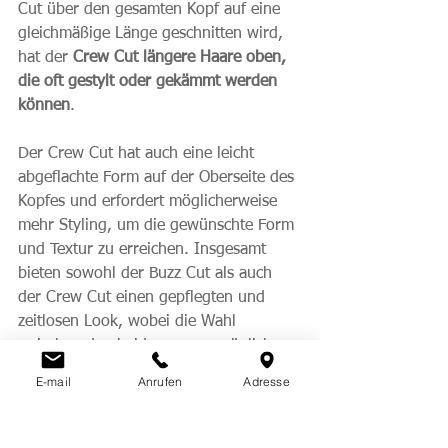
Cut über den gesamten Kopf auf eine 
gleichmäßige Länge geschnitten wird, 
hat der
 Crew Cut längere Haare oben, 
die oft gestylt oder gekämmt werden 
können
. 
Der Crew Cut hat auch eine leicht 
abgeflachte Form auf der Oberseite des 
Kopfes und erfordert möglicherweise 
mehr Styling, um die gewünschte Form 
und Textur zu erreichen. Insgesamt 
bieten sowohl der Buzz Cut als auch 
der Crew Cut einen gepflegten und 
zeitlosen Look, wobei die Wahl 
zwischen den beiden von persönlichen 
Vorlieben, Haartyp und Styling-
E-mail
Anrufen
Adresse
Präferenzen abhängt.
Kann man sich den Buzz 