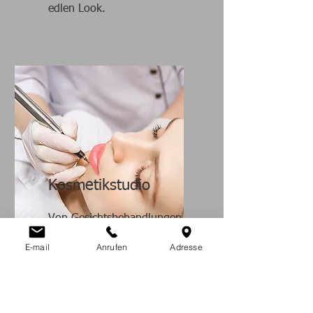
edlen Look.
Kosmetikstudio
Von Gesichtsbehandlungen
über Wimpern- und
E-mail
Anrufen
Adresse
Augenbrauen-Stylings –
unser Kosmetikstudio sorgt
für einen frischen,