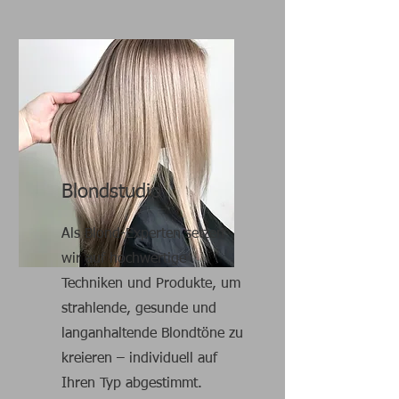
Blondstudio
Als Blond-Experten setzen
wir auf hochwertige
Techniken und Produkte, um
strahlende, gesunde und
langanhaltende Blondtöne zu
kreieren – individuell auf
Ihren Typ abgestimmt.