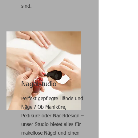
sind.
Nagelstudio
Perfekt gepflegte Hände und
Nägel? Ob Maniküre,
Pediküre oder Nageldesign –
unser Studio bietet alles für
makellose Nägel und einen