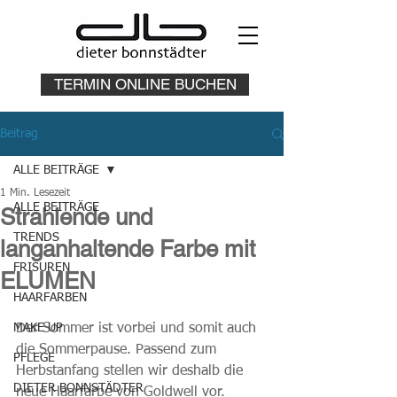
TERMIN ONLINE BUCHEN
Beitrag
ALLE BEITRÄGE
1 Min. Lesezeit
ALLE BEITRÄGE
Strahlende und
TRENDS
langanhaltende Farbe mit
FRISUREN
ELUMEN
HAARFARBEN
MAKE UP
Der Sommer ist vorbei und somit auch 
die Sommerpause. Passend zum 
PFLEGE
Herbstanfang stellen wir deshalb die 
DIETER BONNSTÄDTER
neue Haarfarbe von Goldwell vor. 