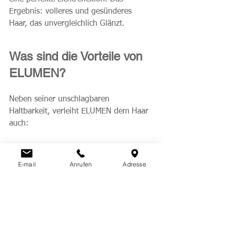
Ergebnis: volleres und gesünderes 
Haar, das unvergleichlich Glänzt.
Was sind die Vorteile von 
ELUMEN?
Neben seiner unschlagbaren 
Haltbarkeit, verleiht ELUMEN dem Haar 
auch:
Gestochen scharfe, brillante 
Farben  
E-mail
Anrufen
Adresse
Herausragender Glanz  
Überzeugend gesund aussehendes 
Haar 
Wenn auch Sie sich von ELUMEN 