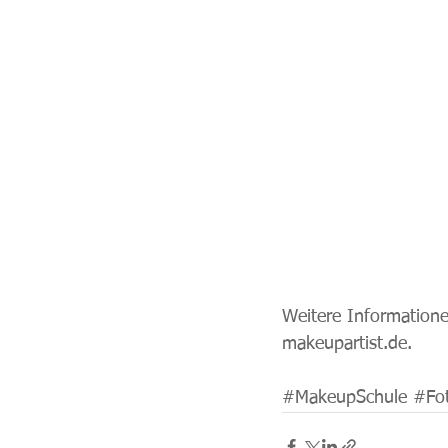
Weitere Informatione
makeupartist.de
. 
#MakeupSchule
#Fo