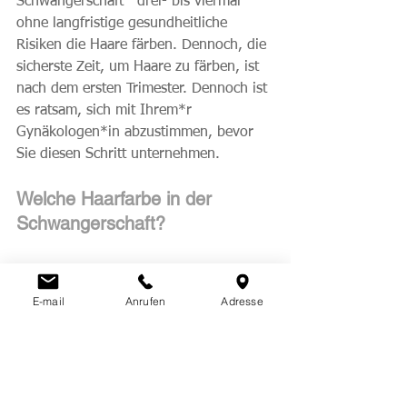
Schwangerschaft   drei- bis viermal 
ohne langfristige gesundheitliche 
Risiken die Haare färben. Dennoch, die 
sicherste Zeit, um Haare zu färben, ist 
nach dem ersten Trimester. Dennoch ist 
es ratsam, sich mit Ihrem*r 
Gynäkologen*in abzustimmen, bevor 
Sie diesen Schritt unternehmen.
Welche Haarfarbe in der 
Schwangerschaft?
Ammoniakfreie Farben, pflanzliche 
Farbstoffe und Henna sind während 
E-mail
Anrufen
Adresse
der Schwangerschaft sicherere 
Optionen, da sie weniger Chemikalien 
enthalten.