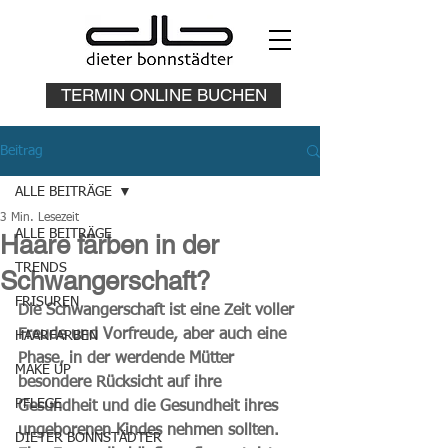
TERMIN ONLINE BUCHEN
Beitrag
ALLE BEITRÄGE
3 Min. Lesezeit
ALLE BEITRÄGE
Haare färben in der
TRENDS
Schwangerschaft?
FRISUREN
Die Schwangerschaft ist eine Zeit voller 
Freude und Vorfreude, aber auch eine 
HAARFARBEN
Phase, in der werdende Mütter 
MAKE UP
besondere Rücksicht auf ihre 
PFLEGE
Gesundheit und die Gesundheit ihres 
ungeborenen Kindes nehmen sollten. 
DIETER BONNSTÄDTER