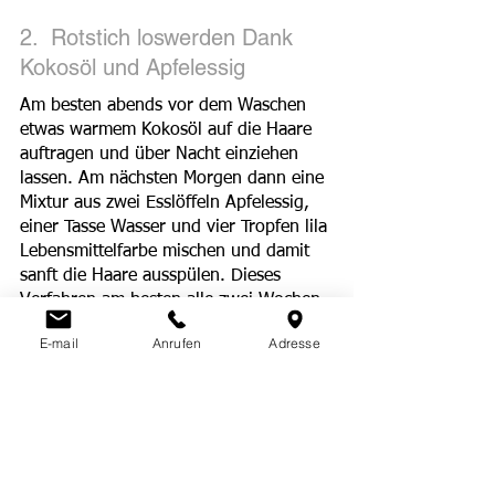
2.  Rotstich loswerden Dank 
Kokosöl und Apfelessig
Am besten abends vor dem Waschen 
etwas warmem Kokosöl auf die Haare 
auftragen und über Nacht einziehen 
lassen. Am nächsten Morgen dann eine 
Mixtur aus zwei Esslöffeln Apfelessig, 
einer Tasse Wasser und vier Tropfen lila 
Lebensmittelfarbe mischen und damit 
sanft die Haare ausspülen. Dieses 
Verfahren am besten alle zwei Wochen 
wiederholen, bis die gewünschten 
E-mail
Anrufen
Adresse
Ergebnisse erzielt sind.
3.  Kein Rotstich mehr mit 
Schwarzem Tee
Kamillen-Tee kann vor allem blonde 