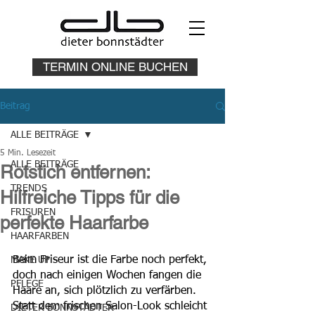
TERMIN ONLINE BUCHEN
Beitrag
ALLE BEITRÄGE
5 Min. Lesezeit
ALLE BEITRÄGE
Rotstich entfernen:
TRENDS
Hilfreiche Tipps für die
FRISUREN
perfekte Haarfarbe
HAARFARBEN
Beim Friseur ist die Farbe noch perfekt, 
MAKE UP
doch nach einigen Wochen fangen die 
PFLEGE
Haare an, sich plötzlich zu verfärben. 
Statt dem frischen Salon-Look schleicht 
DIETER BONNSTÄDTER