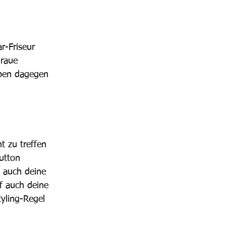
r-Friseur 
graue 
ben dagegen 
t zu treffen 
utton 
e auch deine 
f auch deine 
yling-Regel 