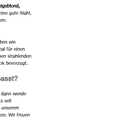
eigeblond, 
 eine gute Wahl. 
ken.
rben wie 
eal für einen 
nen strahlenden 
ok bevorzugt.
passt?
n, dann wende 
s seit 
n unserem 
en. Wir freuen 