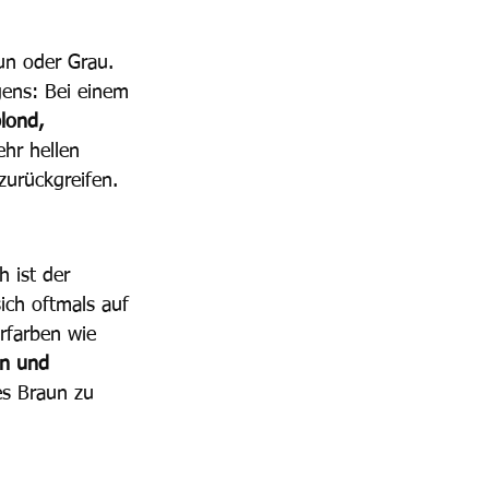
un oder Grau. 
gens: Bei einem 
blond, 
hr hellen 
zurückgreifen. 
 ist der 
ich oftmals auf 
rfarben wie 
n und 
es Braun zu 