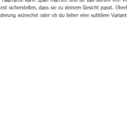
ue Haarfarbe kann Spaß machen und dir das Gefühl von V
test sicherstellen, dass sie zu deinem Gesicht passt. Überl
nderung wünschst oder ob du lieber eine subtilere Varian